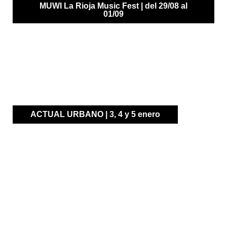
MUWI La Rioja Music Fest | del 29/08 al
01/09
MUsic+WIne = MUWI La Rioja Music Fest
ACTUAL URBANO | 3, 4 y 5 enero
Los sonidos más jóvenes de Actual Festival