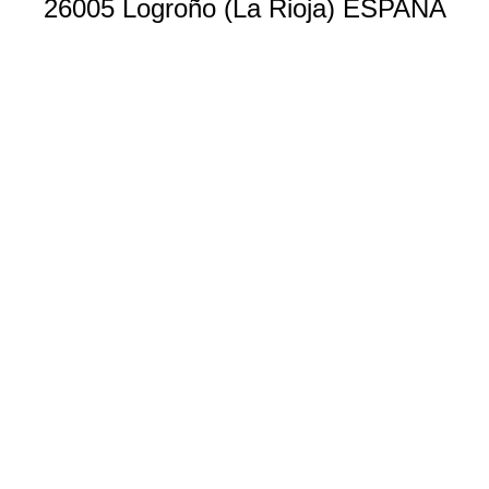
26005 Logroño (La Rioja) ESPAÑA
Copyright © 2023 Impar Eventos
Aviso Legal
|
Política de Privacidad
|
Política de Cookies