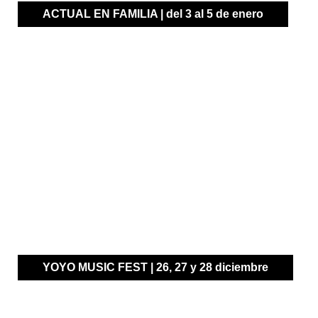
ACTUAL EN FAMILIA | del 3 al 5 de enero
Talleres, música y diversión para disfrutar en
familia.
YOYO MUSIC FEST | 26, 27 y 28 diciembre
¡Una experiencia para toda la FAMILIA!