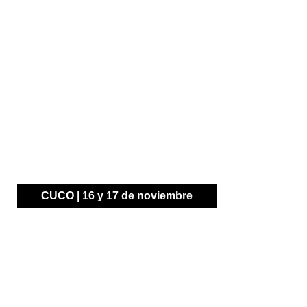
CUCO | 16 y 17 de noviembre
CUltura y COmercio en el corazón de Logroño